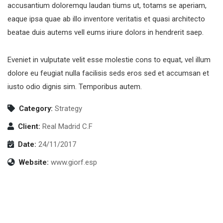
accusantium doloremqu laudan tiums ut, totams se aperiam,
eaque ipsa quae ab illo inventore veritatis et quasi architecto
beatae duis autems vell eums iriure dolors in hendrerit saep.
Eveniet in vulputate velit esse molestie cons to equat, vel illum
dolore eu feugiat nulla facilisis seds eros sed et accumsan et
iusto odio dignis sim. Temporibus autem.
Category:
Strategy
Client:
Real Madrid C.F
Date:
24/11/2017
Website:
www.giorf.esp
Finance Strategy
Facilitation